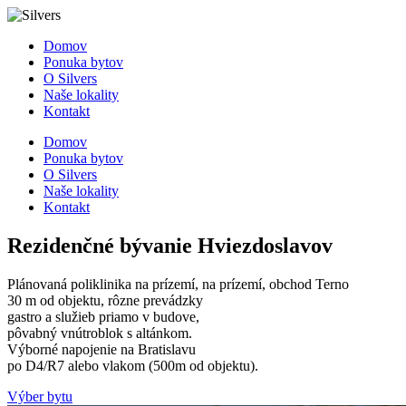
Domov
Ponuka bytov
O Silvers
Naše lokality
Kontakt
Domov
Ponuka bytov
O Silvers
Naše lokality
Kontakt
Rezidenčné bývanie Hviezdoslavov
Plánovaná poliklinika na prízemí, na prízemí, obchod Terno
30 m od objektu, rôzne prevádzky
gastro a služieb priamo v budove,
pôvabný vnútroblok s altánkom.
Výborné napojenie na Bratislavu
po D4/R7 alebo vlakom (500m od objektu).
Výber bytu